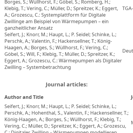
Borges, S.; Wüllhorst, F.; Göbel, S.; Romberg, H.;
Klebig, T.; Vering, C.; Müller, D.; Spreitzer, K.; Eggert,
TGA-
A.; Grozescu, C.: Systemplattform für Digitale
Zwillinge am Beispiel von Wärmepumpen – ein
ganzheitlicher Ansatz
Seifert, J.; Knorr, M.; Haupt, L.; P. Seidel; Schinke, L.;
Perschk, A.; Valentin, F.; Hackensellner, T.; König-
Haagen, A.; Borges, S.; Wüllhorst, F.; Vering, C.;
Deut
Göbel, S.; Will, F.; Klebig, T.; Müller, D.; Spreitzer, K.;
Eggert, A.; Grozescu, C.: Wärmepumpen als Digitaler
Zwilling – Systembetrachtung
Journal articles:
Author and Title
Seifert, J.; Knorr, M.; Haupt, L.; P. Seidel; Schinke, L.;
Perschk, A.; Hohenthal, S., Valentin, F.; Hackensellner, T.;
König-Haagen, A.; Borges, S.; Wüllhorst, F.; Klebig, T.;
Vering, C.; Müller, D.; Spreitzer, K.; Eggert, A.; Grozescu,
C.: Digitaler Zwilling – Wärmepumpen modellieren,