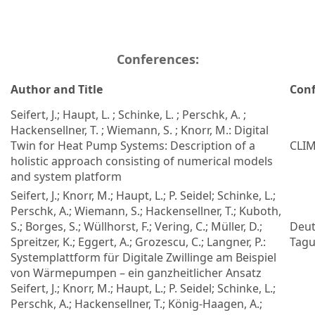
Conferences:
Author and Title
Conf
Seifert, J.; Haupt, L. ; Schinke, L. ; Perschk, A. ;
Hackensellner, T. ; Wiemann, S. ; Knorr, M.: Digital
Twin for Heat Pump Systems: Description of a
CLIM
holistic approach consisting of numerical models
and system platform
Seifert, J.; Knorr, M.; Haupt, L.; P. Seidel; Schinke, L.;
Perschk, A.; Wiemann, S.; Hackensellner, T.; Kuboth,
S.; Borges, S.; Wüllhorst, F.; Vering, C.; Müller, D.;
Deut
Spreitzer, K.; Eggert, A.; Grozescu, C.; Langner, P.:
Tagu
Systemplattform für Digitale Zwillinge am Beispiel
von Wärmepumpen – ein ganzheitlicher Ansatz
Seifert, J.; Knorr, M.; Haupt, L.; P. Seidel; Schinke, L.;
Perschk, A.; Hackensellner, T.; König-Haagen, A.;